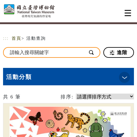
跳到主要內容
網站導覽
:::
首頁
> 活動查詢
進階
活動分類
共
6
筆
排序: