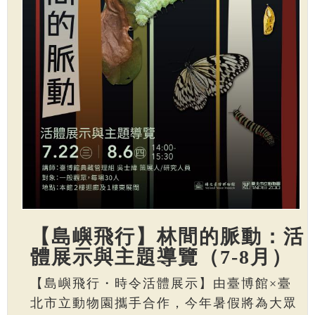
【島嶼飛行】林間的脈動：活
體展示與主題導覽（7-8月）
【島嶼飛行・時令活體展示】由臺博館×臺
北市立動物園攜手合作，今年暑假將為大眾