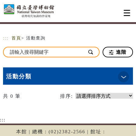
跳到主要內容
網站導覽
:::
首頁
> 活動查詢
進階
活動分類
共
0
筆
排序:
:::
本館 | 總機：(02)2382-2566 | 館址：