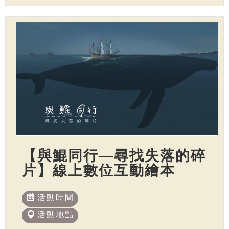
【與鯤同行—尋找失落的碎
片】線上數位互動繪本
活動時間
活動地點