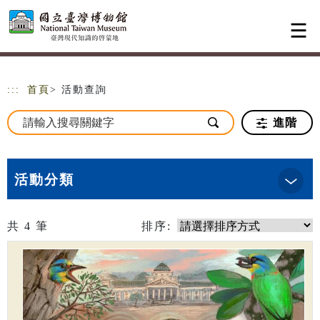
跳到主要內容
網站導覽
:::
首頁
> 活動查詢
進階
活動分類
共
4
筆
排序: