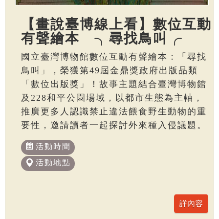
【畫說臺博線上看】數位互動
有聲繪本 ╮尋找鳥叫╭
國立臺灣博物館數位互動有聲繪本：「尋找
鳥叫」，榮獲第49屆金鼎獎政府出版品類
「數位出版獎」！故事主題結合臺灣博物館
及228和平公園場域，以都市生態為主軸，
推廣更多人認識禁止違法餵食野生動物的重
要性，邀請讀者一起探討外來種入侵議題。
活動時間
活動地點