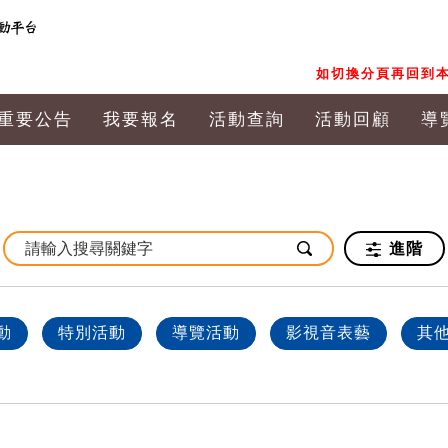
如切換分頁再回到本
重要公告
我要報名
活動查詢
活動回顧
導
進階
動
特別活動
導覽活動
影視音表藝
其