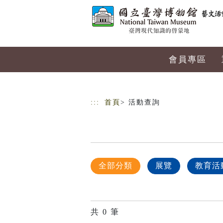
跳到主要內容
網站導覽
會員專區
:::
首頁
> 活動查詢
全部分類
展覽
教育活
共
0
筆