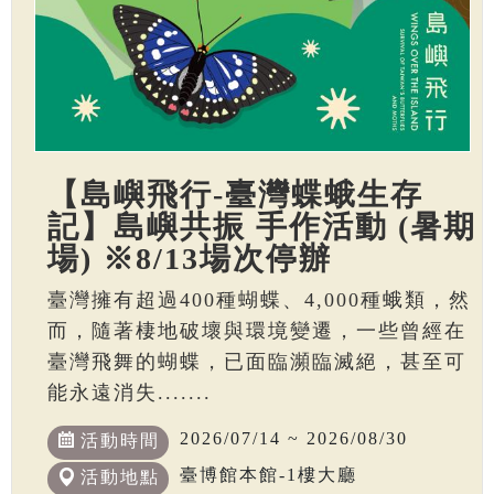
【島嶼飛行-臺灣蝶蛾生存
記】島嶼共振 手作活動 (暑期
場) ※8/13場次停辦
臺灣擁有超過400種蝴蝶、4,000種蛾類，然
而，隨著棲地破壞與環境變遷，一些曾經在
臺灣飛舞的蝴蝶，已面臨瀕臨滅絕，甚至可
能永遠消失.......
2026/07/14 ~ 2026/08/30
活動時間
臺博館本館-1樓大廳
活動地點