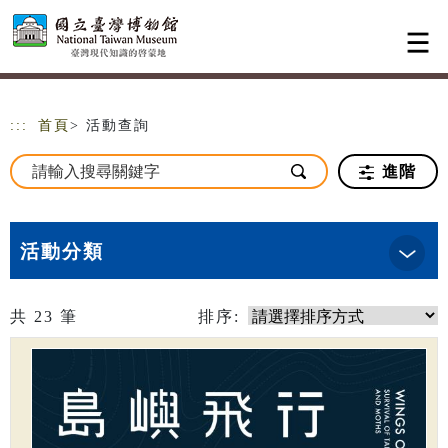
跳到主要內容
網站導覽
:::
首頁
> 活動查詢
進階
活動分類
共
23
筆
排序: