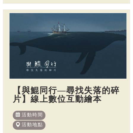
【與鯤同行—尋找失落的碎
片】線上數位互動繪本
活動時間
活動地點