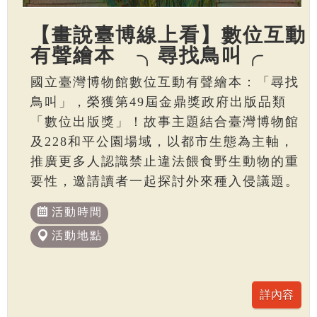
【畫說臺博線上看】數位互動
有聲繪本 ╮尋找鳥叫╭
國立臺灣博物館數位互動有聲繪本：「尋找
鳥叫」，榮獲第49屆金鼎獎政府出版品類
「數位出版獎」！故事主題結合臺灣博物館
及228和平公園場域，以都市生態為主軸，
推廣更多人認識禁止違法餵食野生動物的重
要性，邀請讀者一起探討外來種入侵議題。
活動時間
活動地點