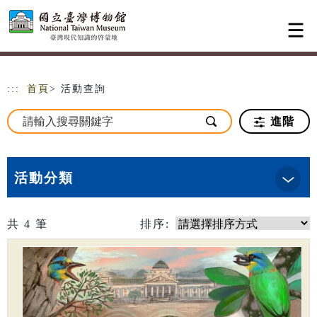
跳到主要內容
網站導覽
:::
首頁
> 活動查詢
進階
活動分類
共
4
筆
排序: