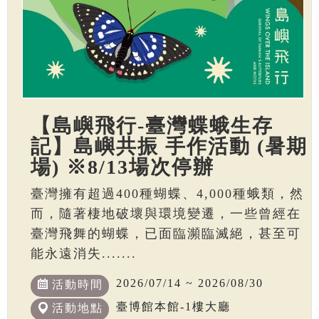
【島嶼飛行-臺灣蝶蛾生存
記】島嶼共振 手作活動 (暑期
場) ※8/13場次停辦
臺灣擁有超過400種蝴蝶、4,000種蛾類，然
而，隨著棲地破壞與環境變遷，一些曾經在
臺灣飛舞的蝴蝶，已面臨瀕臨滅絕，甚至可
能永遠消失.......
2026/07/14 ~ 2026/08/30
活動時間
臺博館本館-1樓大廳
活動地點