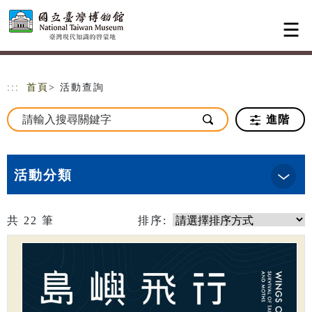
跳到主要內容
網站導覽
:::
首頁
> 活動查詢
進階
活動分類
共
22
筆
排序: