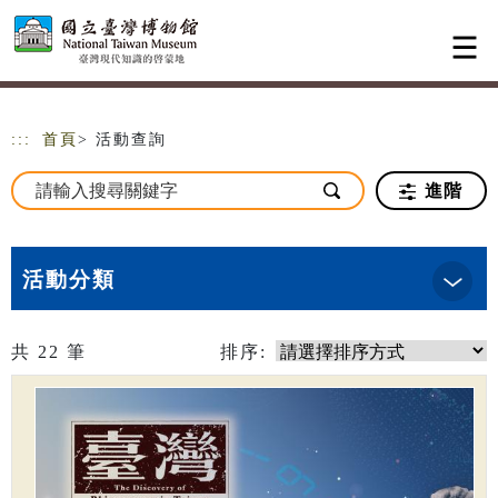
跳到主要內容
網站導覽
:::
首頁
> 活動查詢
進階
活動分類
共
22
筆
排序: