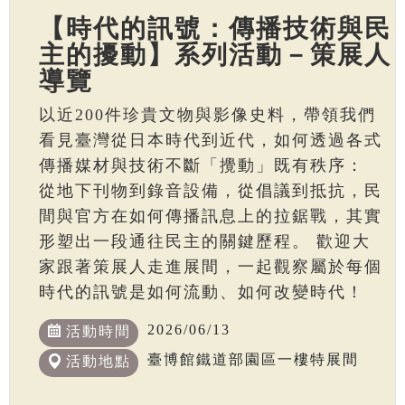
【時代的訊號：傳播技術與民
主的擾動】系列活動－策展人
導覽
以近200件珍貴文物與影像史料，帶領我們
看見臺灣從日本時代到近代，如何透過各式
傳播媒材與技術不斷「攪動」既有秩序：
從地下刊物到錄音設備，從倡議到抵抗，民
間與官方在如何傳播訊息上的拉鋸戰，其實
形塑出一段通往民主的關鍵歷程。 歡迎大
家跟著策展人走進展間，一起觀察屬於每個
時代的訊號是如何流動、如何改變時代！
2026/06/13
活動時間
臺博館鐵道部園區一樓特展間
活動地點