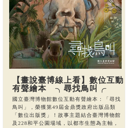
【畫說臺博線上看】數位互動
有聲繪本 ╮尋找鳥叫╭
國立臺灣博物館數位互動有聲繪本：「尋找
鳥叫」，榮獲第49屆金鼎獎政府出版品類
「數位出版獎」！故事主題結合臺灣博物館
及228和平公園場域，以都市生態為主軸，