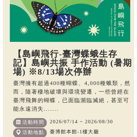
【島嶼飛行-臺灣蝶蛾生存
記】島嶼共振 手作活動 (暑期
場) ※8/13場次停辦
臺灣擁有超過400種蝴蝶、4,000種蛾類，然
而，隨著棲地破壞與環境變遷，一些曾經在
臺灣飛舞的蝴蝶，已面臨瀕臨滅絕，甚至可
能永遠消失.......
2026/07/14 ~ 2026/08/30
活動時間
臺博館本館-1樓大廳
活動地點