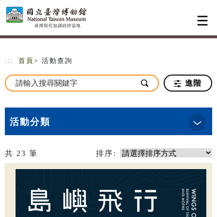
跳到主要內容
網站導覽
:::
首頁
> 活動查詢
進階
活動分類
共
23
筆
排序: