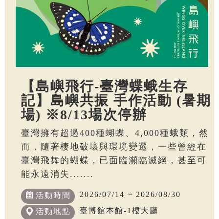
【島嶼飛行-臺灣蝶蛾生存
記】島嶼共振 手作活動 (暑期
場) ※8/13場次停辦
臺灣擁有超過400種蝴蝶、4,000種蛾類，然
而，隨著棲地破壞與環境變遷，一些曾經在
臺灣飛舞的蝴蝶，已面臨瀕臨滅絕，甚至可
能永遠消失.......
2026/07/14 ~ 2026/08/30
活動時間
臺博館本館-1樓大廳
活動地點