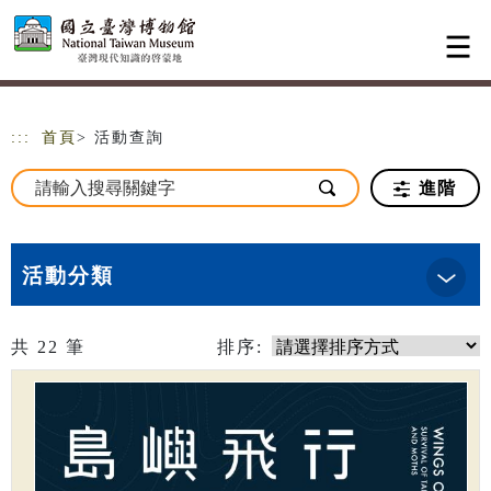
跳到主要內容
網站導覽
:::
首頁
> 活動查詢
進階
活動分類
共
22
筆
排序: