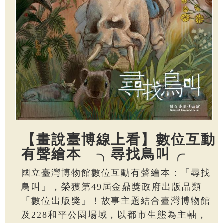
【畫說臺博線上看】數位互動
有聲繪本 ╮尋找鳥叫╭
國立臺灣博物館數位互動有聲繪本：「尋找
鳥叫」，榮獲第49屆金鼎獎政府出版品類
「數位出版獎」！故事主題結合臺灣博物館
及228和平公園場域，以都市生態為主軸，