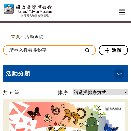
跳到主要內容
網站導覽
:::
首頁
> 活動查詢
進階
活動分類
共
6
筆
排序: