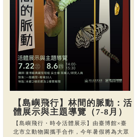
【島嶼飛行】林間的脈動：活
體展示與主題導覽（7-8月）
【島嶼飛行・時令活體展示】由臺博館×臺
北市立動物園攜手合作，今年暑假將為大眾