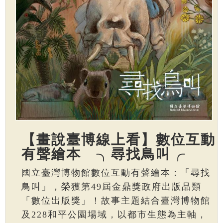
【畫說臺博線上看】數位互動
有聲繪本 ╮尋找鳥叫╭
國立臺灣博物館數位互動有聲繪本：「尋找
鳥叫」，榮獲第49屆金鼎獎政府出版品類
「數位出版獎」！故事主題結合臺灣博物館
及228和平公園場域，以都市生態為主軸，