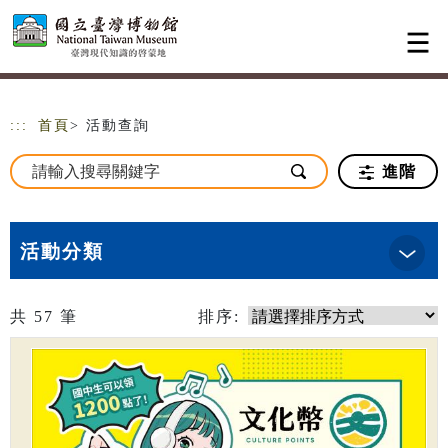
跳到主要內容
網站導覽
:::
首頁
> 活動查詢
進階
活動分類
共
57
筆
排序: