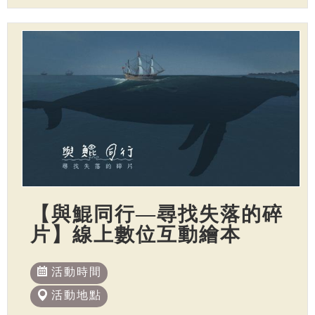
【與鯤同行—尋找失落的碎
片】線上數位互動繪本
活動時間
活動地點