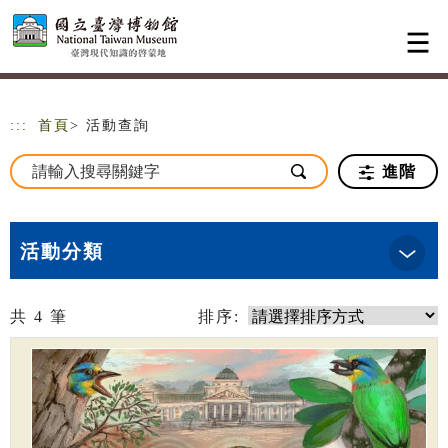
跳到主要內容
網站導覽
:::
首頁
> 活動查詢
進階
活動分類
共
4
筆
排序: