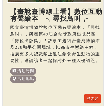
【畫說臺博線上看】數位互動
有聲繪本 ╮尋找鳥叫╭
國立臺灣博物館數位互動有聲繪本：「尋找
鳥叫」，榮獲第49屆金鼎獎政府出版品類
「數位出版獎」！故事主題結合臺灣博物館
及228和平公園場域，以都市生態為主軸，
推廣更多人認識禁止違法餵食野生動物的重
要性，邀請讀者一起探討外來種入侵議題。
活動時間
活動地點