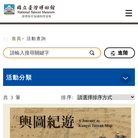
跳到主要內容
網站導覽
:::
首頁
> 活動查詢
進階
活動分類
共
3
筆
排序: