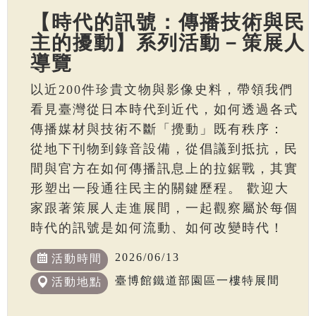
【時代的訊號：傳播技術與民
主的擾動】系列活動－策展人
導覽
以近200件珍貴文物與影像史料，帶領我們
看見臺灣從日本時代到近代，如何透過各式
傳播媒材與技術不斷「攪動」既有秩序：
從地下刊物到錄音設備，從倡議到抵抗，民
間與官方在如何傳播訊息上的拉鋸戰，其實
形塑出一段通往民主的關鍵歷程。 歡迎大
家跟著策展人走進展間，一起觀察屬於每個
時代的訊號是如何流動、如何改變時代！
2026/06/13
活動時間
臺博館鐵道部園區一樓特展間
活動地點