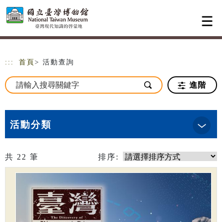
跳到主要內容
網站導覽
:::
首頁
> 活動查詢
進階
活動分類
共
22
筆
排序: