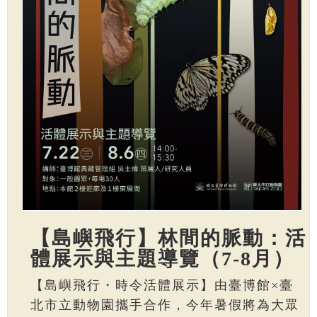
【島嶼飛行】林間的脈動：活
體展示與主題導覽（7-8月）
【島嶼飛行・時令活體展示】由臺博館×臺
北市立動物園攜手合作，今年暑假將為大眾