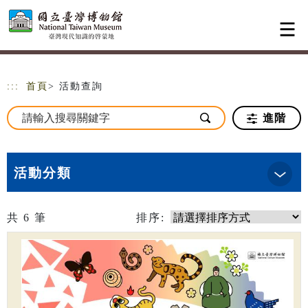
跳到主要內容
網站導覽
:::
首頁
> 活動查詢
進階
活動分類
共
6
筆
排序: