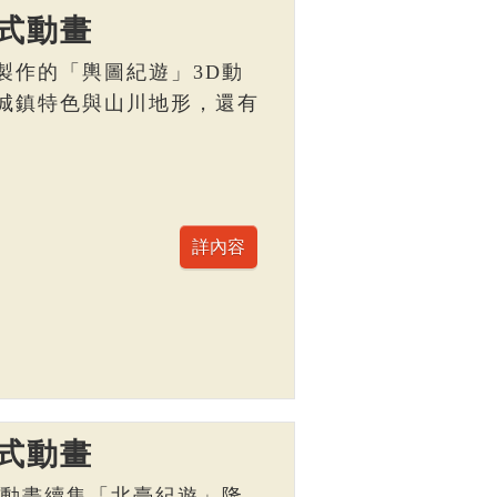
式動畫
製作的「輿圖紀遊」3D動
城鎮特色與山川地形，還有
。
式動畫
D動畫續集「北臺紀遊」隆