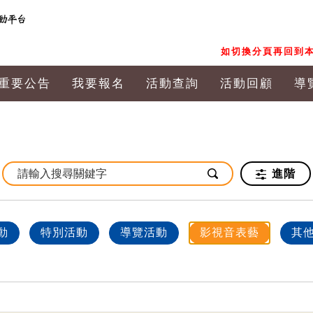
如切換分頁再回到本
重要公告
我要報名
活動查詢
活動回顧
導
進階
動
特別活動
導覽活動
影視音表藝
其