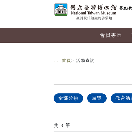
跳到主要內容
網站導覽
會員專區
:::
首頁
> 活動查詢
全部分類
展覽
教育活
共
3
筆