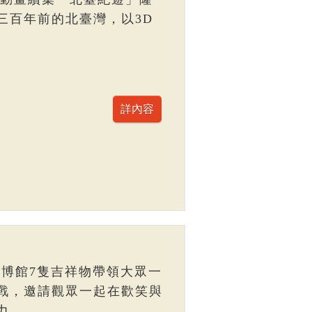
三百年前的北臺灣，以3D
臺博館7隻吉祥物帶領大眾一
戰，邀請觀眾一起在歡笑與
力