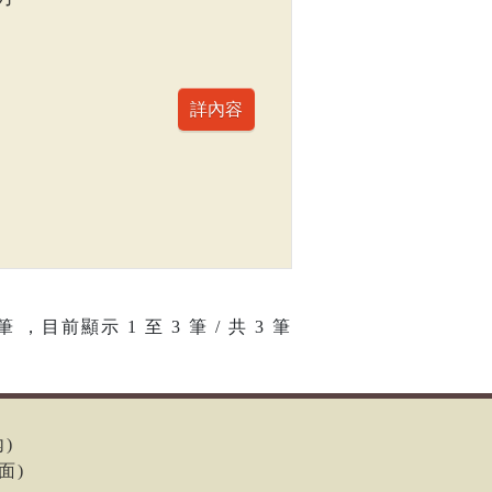
筆 ，目前顯示
1
至
3
筆 / 共 3 筆
內)
面)