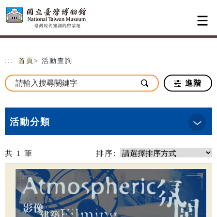
跳到主要內容
網站導覽
:::
首頁
> 活動查詢
進階
活動分類
共
1
筆
排序: