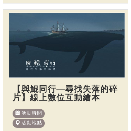
【與鯤同行—尋找失落的碎
片】線上數位互動繪本
活動時間
活動地點