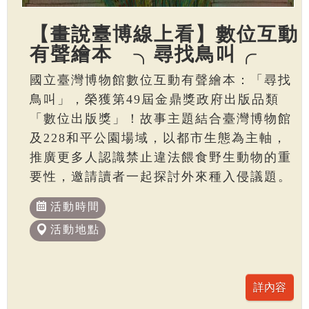
【畫說臺博線上看】數位互動
有聲繪本 ╮尋找鳥叫╭
國立臺灣博物館數位互動有聲繪本：「尋找
鳥叫」，榮獲第49屆金鼎獎政府出版品類
「數位出版獎」！故事主題結合臺灣博物館
及228和平公園場域，以都市生態為主軸，
推廣更多人認識禁止違法餵食野生動物的重
要性，邀請讀者一起探討外來種入侵議題。
活動時間
活動地點