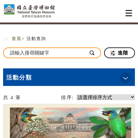
跳到主要內容
網站導覽
:::
首頁
> 活動查詢
進階
活動分類
共
4
筆
排序: