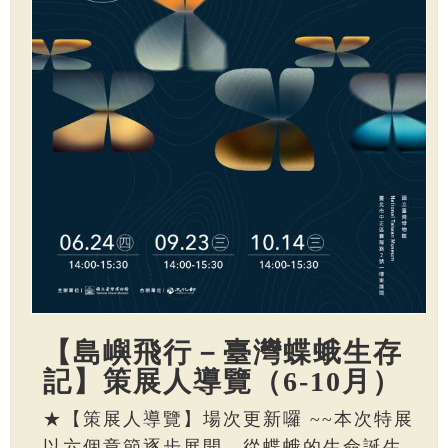
【島嶼飛行－臺灣蝶蛾生存
記】策展人導覽（6-10月）
★【策展人導覽】場次更新囉 ~~本次特展
以六個章節逐步展開，從蝶蛾的生命誕生、