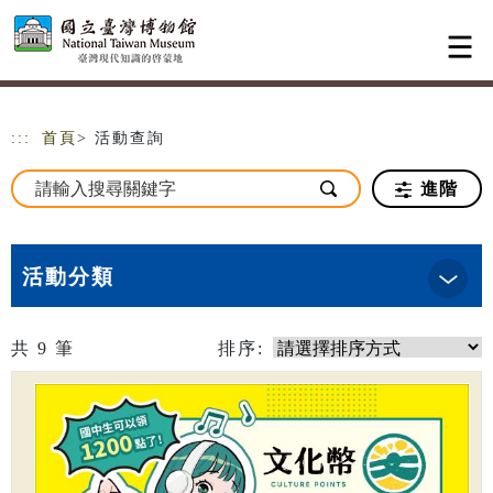
跳到主要內容
網站導覽
:::
首頁
> 活動查詢
進階
活動分類
共
9
筆
排序: