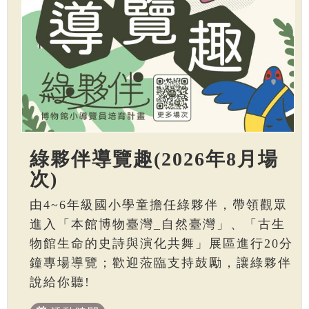
綠夥伴導覽趣(2026年8月場
次)
由4~6年級國小學童擔任綠夥伴，帶領觀眾
進入「本館博物臺灣_自然臺灣」、「古生
物館生命的史詩與演化共舞」展區進行20分
鐘專場導覽；歡迎蒞臨支持鼓勵，讓綠夥伴
說給你聽!