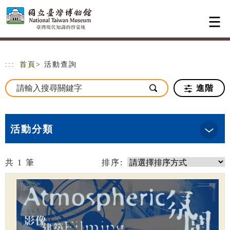
跳到主要內容
網站導覽
:::
首頁
> 活動查詢
進階
活動分類
共
1
筆
排序: