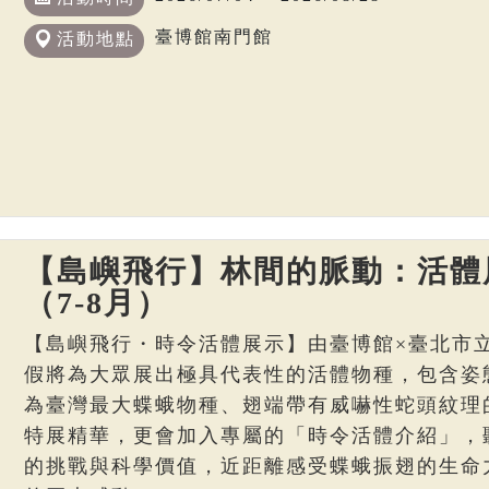
臺博館南門館
活動地點
【島嶼飛行】林間的脈動：活體
（7-8月）
【島嶼飛行・時令活體展示】由臺博館×臺北市
假將為大眾展出極具代表性的活體物種，包含姿
為臺灣最大蝶蛾物種、翅端帶有威嚇性蛇頭紋理
特展精華，更會加入專屬的「時令活體介紹」，
的挑戰與科學價值，近距離感受蝶蛾振翅的生命