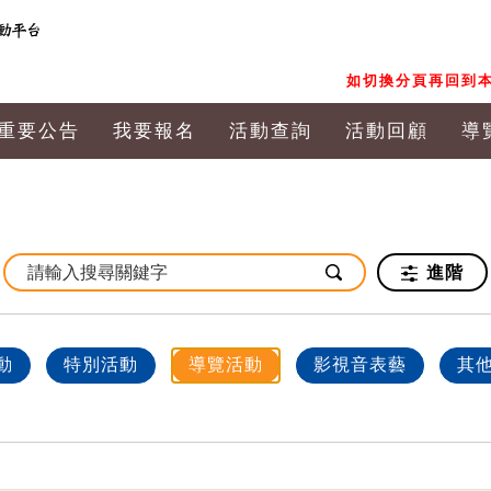
如切換分頁再回到本
重要公告
我要報名
活動查詢
活動回顧
導
進階
動
特別活動
導覽活動
影視音表藝
其