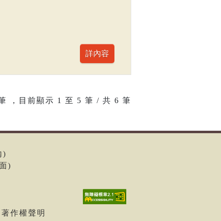
筆 ，目前顯示
1
至
5
筆 / 共 6 筆
內)
面)
| 著作權聲明