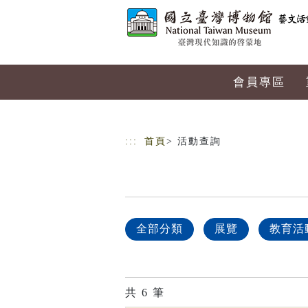
跳到主要內容
網站導覽
會員專區
:::
首頁
> 活動查詢
全部分類
展覽
教育活
共
6
筆