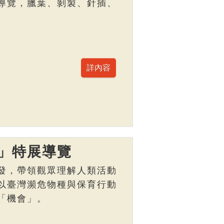
導覽，臘葉、剝製、針插、
」特展導覽
發，帶領觀眾理解人類活動
以臺灣瀕危物種與保育行動
「機會」。