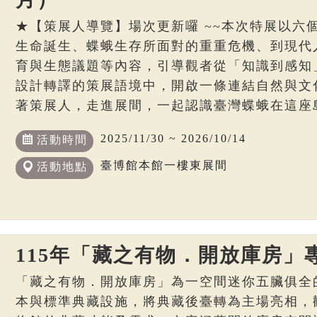
★【策展人導覽】場次更新囉 ~~本次特展以六
生命誕生、蝶蛾生存所面對的重重危機、到現代
育與生態議題等內容，引導觀者從「知識到感知
設計轉譯的策展語境中，開啟一條連結自然與文
著策展人，走進展間，一起認識臺灣蝶蛾在這座
2025/11/30 ~ 2026/10/14
活動時間
臺博館本館一樓東展間
活動地點
115年「藏之有物．開放庫房」
「藏之有物．開放庫房」為一空間迷你五臟俱全
本與標準典藏設施，將典藏後臺轉為主場亮相，