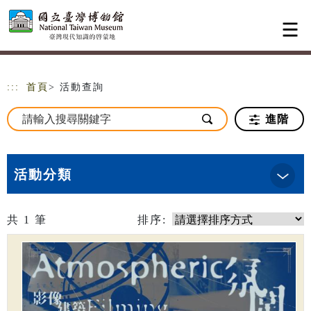
跳到主要內容
網站導覽
:::
首頁
> 活動查詢
進階
活動分類
共
1
筆
排序: