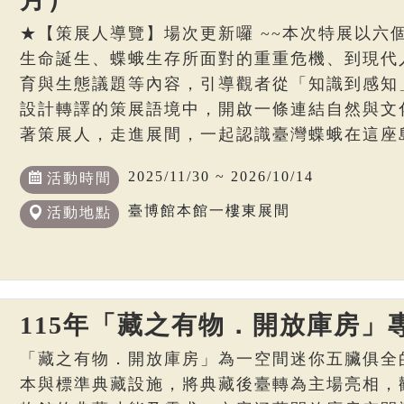
★【策展人導覽】場次更新囉 ~~本次特展以六
生命誕生、蝶蛾生存所面對的重重危機、到現代
育與生態議題等內容，引導觀者從「知識到感知
設計轉譯的策展語境中，開啟一條連結自然與文
著策展人，走進展間，一起認識臺灣蝶蛾在這座
2025/11/30 ~ 2026/10/14
活動時間
臺博館本館一樓東展間
活動地點
115年「藏之有物．開放庫房」
「藏之有物．開放庫房」為一空間迷你五臟俱全
本與標準典藏設施，將典藏後臺轉為主場亮相，