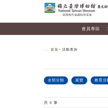
跳到主要內容
網站導覽
會員專區
:::
首頁
> 活動查詢
全部分類
展覽
教育活
共
6
筆