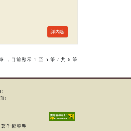
筆 ，目前顯示
1
至
5
筆 / 共 6 筆
內)
面)
| 著作權聲明