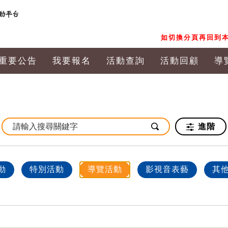
如切換分頁再回到本
重要公告
我要報名
活動查詢
活動回顧
導
進階
動
特別活動
導覽活動
影視音表藝
其