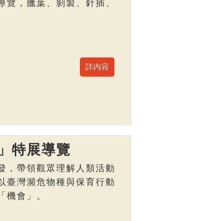
導覽，臘葉、剝製、針插、
」特展導覽
發，帶領觀眾理解人類活動
以臺灣瀕危物種與保育行動
「機會」。