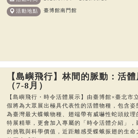
臺博館南門館
活動地點
【島嶼飛行】林間的脈動：活體
（7-8月）
【島嶼飛行・時令活體展示】由臺博館×臺北市
假將為大眾展出極具代表性的活體物種，包含姿
為臺灣最大蝶蛾物種、翅端帶有威嚇性蛇頭紋理
特展精華，更會加入專屬的「時令活體介紹」，
的挑戰與科學價值，近距離感受蝶蛾振翅的生命