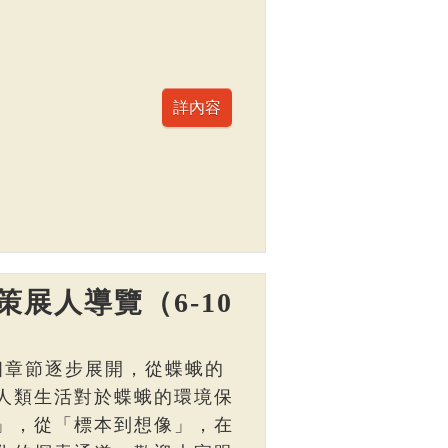
展人導覽（6-10
個章節逐步展開，從蝶蛾的
人類生活對於蝶蛾的環境保
」，從「標本到想像」，在