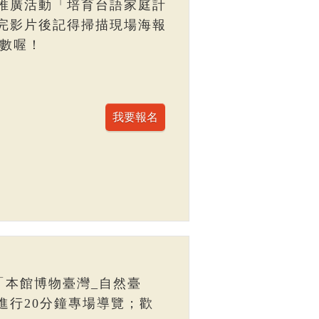
推廣活動「培育台語家庭計
完影片後記得掃描現場海報
點數喔！
「本館博物臺灣_自然臺
進行20分鐘專場導覽；歡