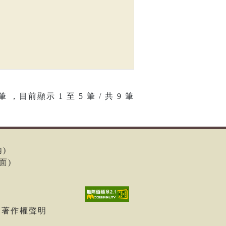
筆 ，目前顯示
1
至
5
筆 / 共 9 筆
內)
面)
| 著作權聲明