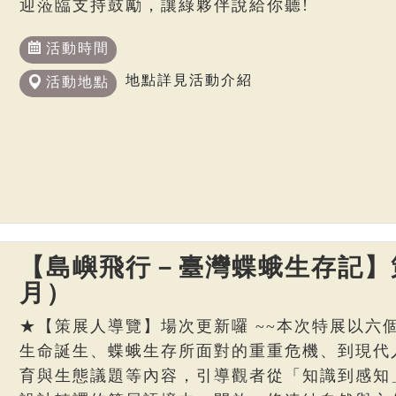
迎蒞臨支持鼓勵，讓綠夥伴說給你聽!
活動時間
地點詳見活動介紹
活動地點
【島嶼飛行－臺灣蝶蛾生存記】策
月）
★【策展人導覽】場次更新囉 ~~本次特展以六
生命誕生、蝶蛾生存所面對的重重危機、到現代
育與生態議題等內容，引導觀者從「知識到感知