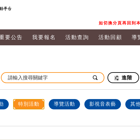
如切換分頁再回到本
重要公告
我要報名
活動查詢
活動回顧
導
進階
動
特別活動
導覽活動
影視音表藝
其