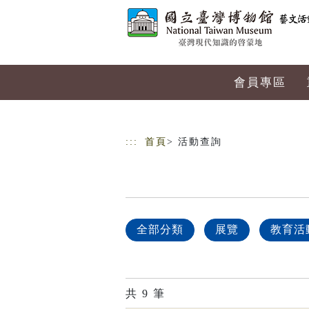
跳到主要內容
網站導覽
會員專區
:::
首頁
> 活動查詢
全部分類
展覽
教育活
共
9
筆