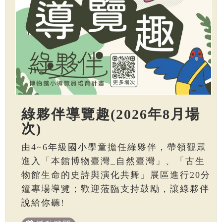
綠夥伴導覽趣(2026年8月場
次)
由4~6年級國小學童擔任綠夥伴，帶領觀眾
進入「本館博物臺灣_自然臺灣」、「古生
物館生命的史詩與演化共舞」展區進行20分
鐘專場導覽；歡迎蒞臨支持鼓勵，讓綠夥伴
說給你聽!