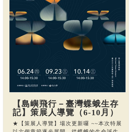
【島嶼飛行－臺灣蝶蛾生存
記】策展人導覽（6-10月）
★【策展人導覽】場次更新囉 ~~本次特展
以六個章節逐步展開，從蝶蛾的生命誕生、