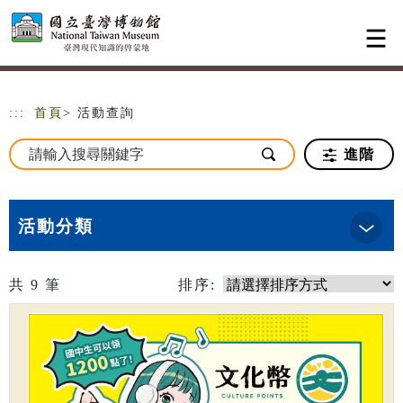
跳到主要內容
網站導覽
:::
首頁
> 活動查詢
進階
活動分類
共
9
筆
排序: