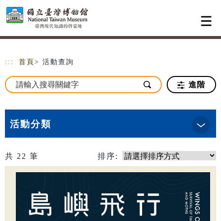
跳到主要內容
網站導覽
:::
首頁
> 活動查詢
進階
活動分類
共
22
筆
排序: