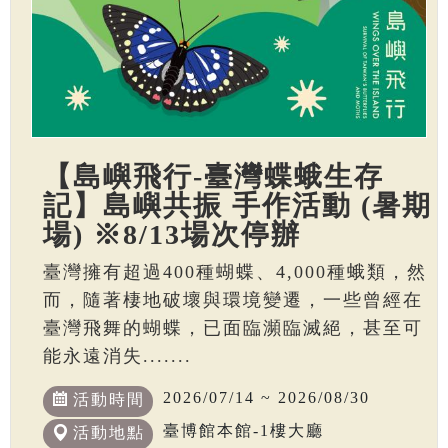
【島嶼飛行-臺灣蝶蛾生存
記】島嶼共振 手作活動 (暑期
場) ※8/13場次停辦
臺灣擁有超過400種蝴蝶、4,000種蛾類，然
而，隨著棲地破壞與環境變遷，一些曾經在
臺灣飛舞的蝴蝶，已面臨瀕臨滅絕，甚至可
能永遠消失.......
2026/07/14 ~ 2026/08/30
活動時間
臺博館本館-1樓大廳
活動地點