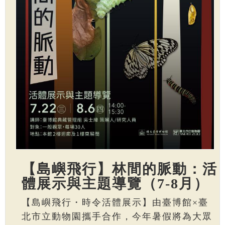
【島嶼飛行】林間的脈動：活
體展示與主題導覽（7-8月）
【島嶼飛行・時令活體展示】由臺博館×臺
北市立動物園攜手合作，今年暑假將為大眾