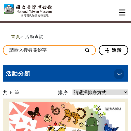
跳到主要內容
網站導覽
:::
首頁
> 活動查詢
進階
活動分類
共
6
筆
排序: