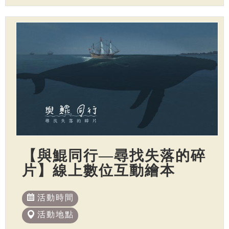
【與鯤同行—尋找失落的碎
片】線上數位互動繪本
活動時間
活動地點