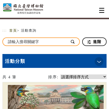
跳到主要內容
網站導覽
:::
首頁
> 活動查詢
進階
活動分類
共
4
筆
排序: