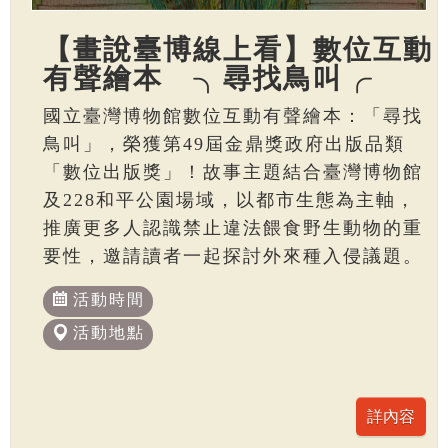
【畫說臺博線上看】數位互動
有聲繪本 ╮尋找鳥叫╭
國立臺灣博物館數位互動有聲繪本：「尋找
鳥叫」，榮獲第49屆金鼎獎政府出版品類
「數位出版獎」！故事主題結合臺灣博物館
及228和平公園場域，以都市生態為主軸，
推廣更多人認識禁止違法餵食野生動物的重
要性，邀請讀者一起探討外來種入侵議題。
活動時間
活動地點