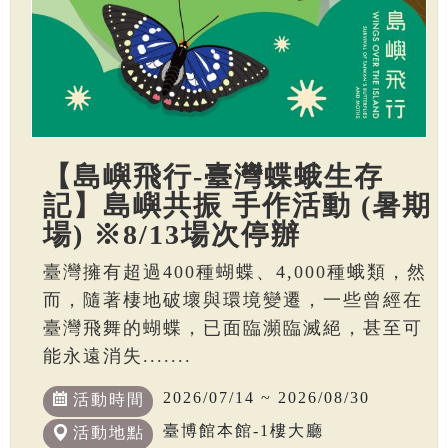
【島嶼飛行-臺灣蝶蛾生存
記】島嶼共振 手作活動 (暑期
場) ※8/13場次停辦
臺灣擁有超過400種蝴蝶、4,000種蛾類，然
而，隨著棲地破壞與環境變遷，一些曾經在
臺灣飛舞的蝴蝶，已面臨瀕臨滅絕，甚至可
能永遠消失.......
2026/07/14 ~ 2026/08/30
活動時間
臺博館本館-1樓大廳
活動地點