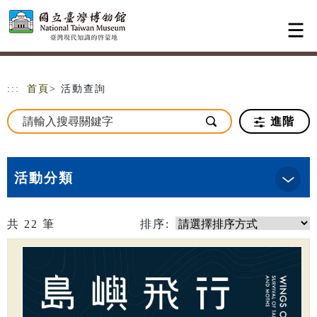
跳到主要內容
網站導覽
:::
首頁
> 活動查詢
進階
活動分類
共
22
筆
排序: