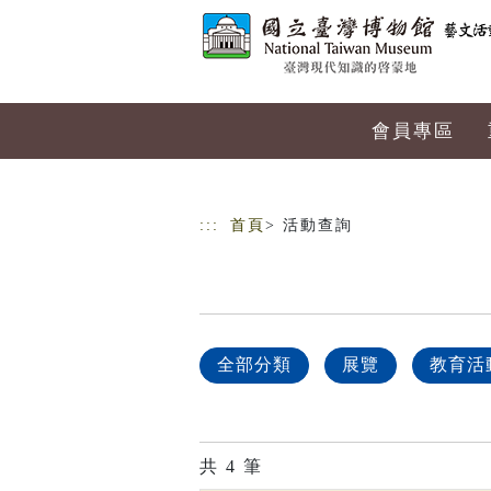
跳到主要內容
網站導覽
會員專區
:::
首頁
> 活動查詢
全部分類
展覽
教育活
共
4
筆