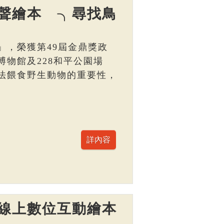
聲繪本 ╮尋找鳥
」，榮獲第49屆金鼎獎政
物館及228和平公園場
法餵食野生動物的重要性，
線上數位互動繪本