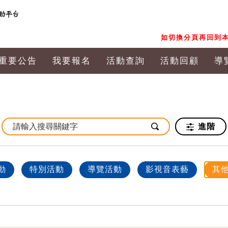
如切換分頁再回到本
重要公告
我要報名
活動查詢
活動回顧
導
進階
動
特別活動
導覽活動
影視音表藝
其