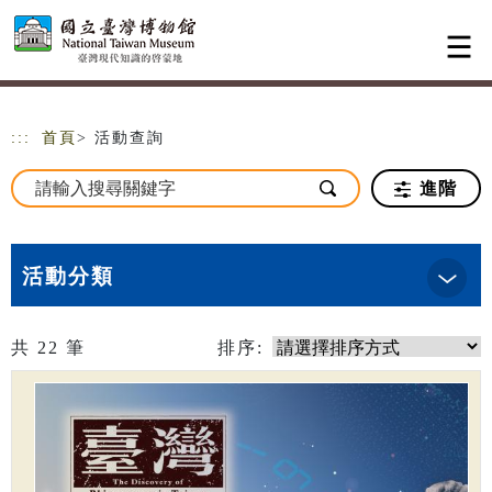
跳到主要內容
網站導覽
:::
首頁
> 活動查詢
進階
活動分類
共
22
筆
排序: