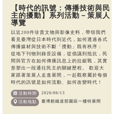
【時代的訊號：傳播技術與民
主的擾動】系列活動－策展人
導覽
以近200件珍貴文物與影像史料，帶領我們
看見臺灣從日本時代到近代，如何透過各式
傳播媒材與技術不斷「攪動」既有秩序：
從地下刊物到錄音設備，從倡議到抵抗，民
間與官方在如何傳播訊息上的拉鋸戰，其實
形塑出一段通往民主的關鍵歷程。 歡迎大
家跟著策展人走進展間，一起觀察屬於每個
時代的訊號是如何流動、如何改變時代！
2026/06/13
活動時間
臺博館鐵道部園區一樓特展間
活動地點