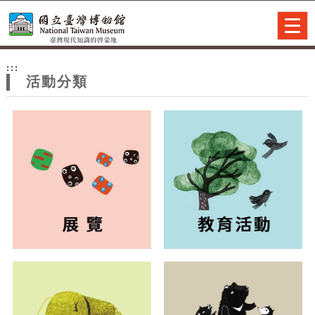
跳到主要內容
網站導覽
Togg
navig
網
:::
站
活動分類
主
題