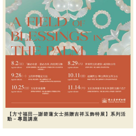
【方寸福田—謝碧蓮女士捐贈吉祥玉飾特展】系列活
動－專題講座