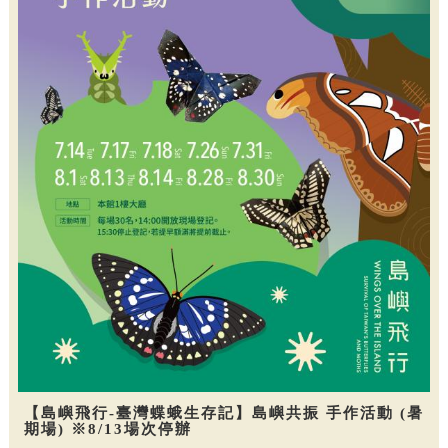
【島嶼飛行-臺灣蝶蛾生存記】島嶼共振 手作活動 (暑
期場) ※8/13場次停辦