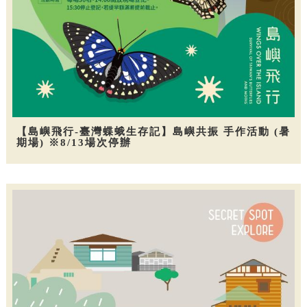
【島嶼飛行-臺灣蝶蛾生存記】島嶼共振 手作活動 (暑
期場) ※8/13場次停辦