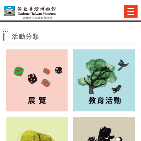
跳到主要內容
網站導覽
Togg
navig
網
:::
站
活動分類
主
題