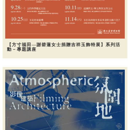
【方寸福田—謝碧蓮女士捐贈吉祥玉飾特展】系列活
動－專題講座