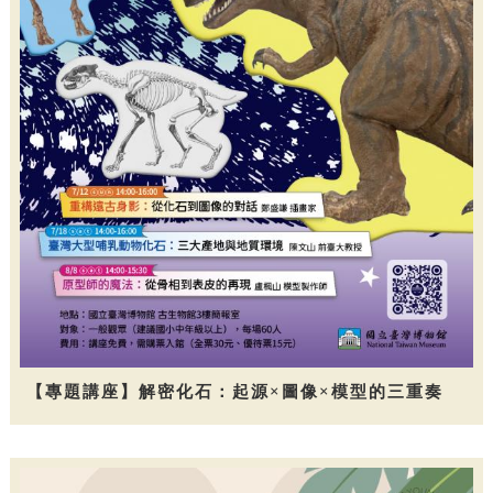
【專題講座】解密化石：起源×圖像×模型的三重奏