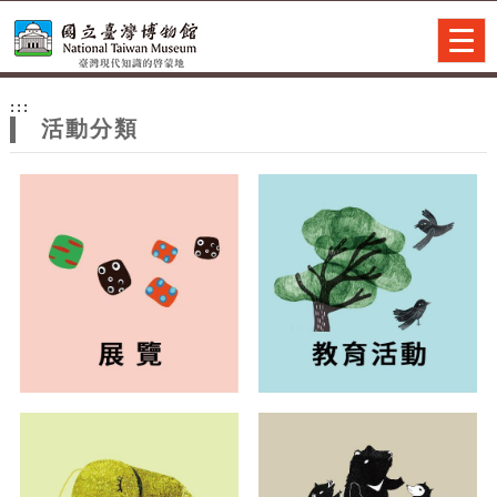
跳到主要內容
網站導覽
Togg
navig
網
:::
站
活動分類
主
題