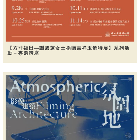
【方寸福田—謝碧蓮女士捐贈吉祥玉飾特展】系列活
動－專題講座