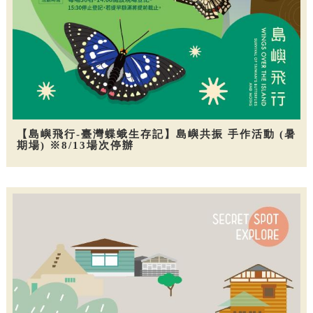
【島嶼飛行-臺灣蝶蛾生存記】島嶼共振 手作活動 (暑
期場) ※8/13場次停辦