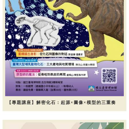
【專題講座】解密化石：起源×圖像×模型的三重奏