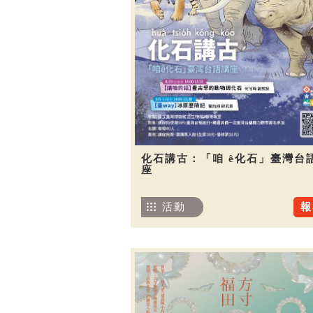
化石講古：「咱 ê化石」臺灣台
座
活動
報