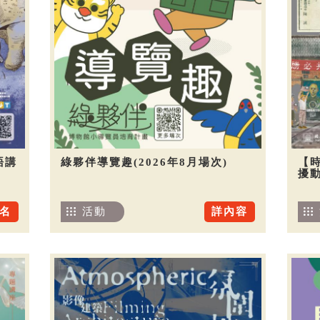
語講
綠夥伴導覽趣(2026年8月場次)
【
擾
名
活動
詳內容