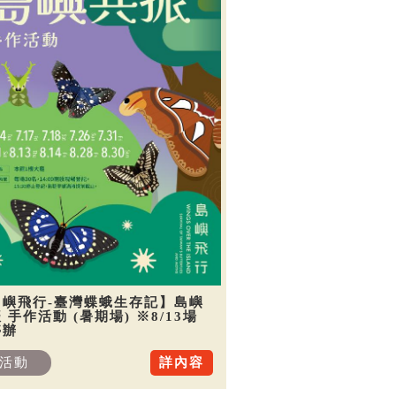
島嶼飛行-臺灣蝶蛾生存記】島嶼
 手作活動 (暑期場) ※8/13場
停辦
活動
詳內容