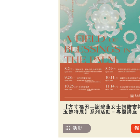
【方寸福田—謝碧蓮女士捐贈吉
玉飾特展】系列活動－專題講座
活動
報