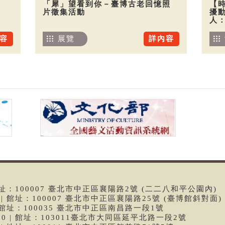
「犀」望看到你－臺博古老回憶照
【
片徵集活動
擾
人
容
展覽
詳內容
 | 館址：100007 臺北市中正區襄陽路2號 (二二八和平公園內)
99 | 館址：100007 臺北市中正區襄陽路25號 (臺博館斜對面)
6 | 館址：100035 臺北市中正區南昌路一段1號
9790 | 館址：103011臺北市大同區延平北路一段2號