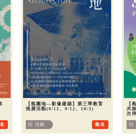
祥
【氛圍地—影像建築】第三季教育
【
推廣活動(8/12、9/12、10/3)
共振
次
名
活動
報名