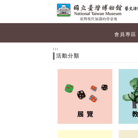
跳到主要內容
網站導覽
網
會員專區
站
:::
活動分類
主
題