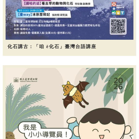
化石講古：「咱 ê化石」臺灣台語講座