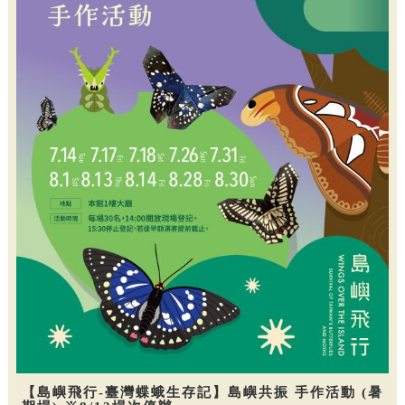
【島嶼飛行-臺灣蝶蛾生存記】島嶼共振 手作活動 (暑