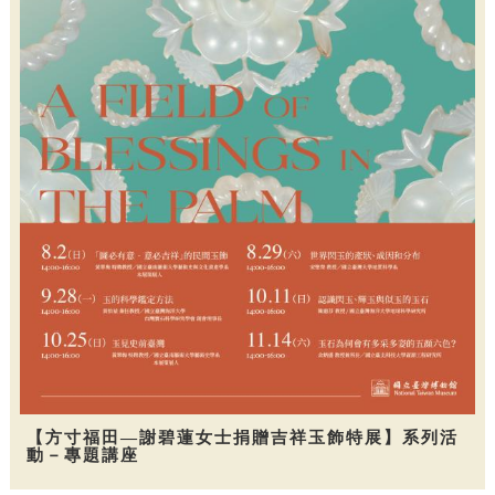
【方寸福田—謝碧蓮女士捐贈吉祥玉飾特展】系列活
動－專題講座