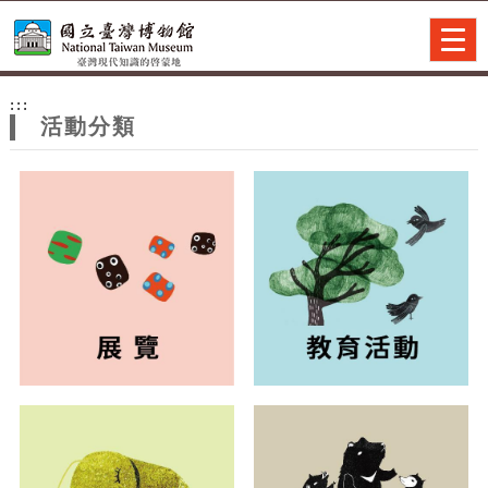
跳到主要內容
網站導覽
Togg
navig
網
:::
站
活動分類
主
題