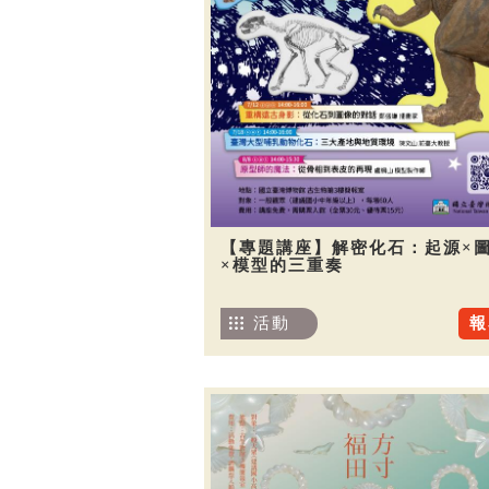
【專題講座】解密化石：起源×
×模型的三重奏
活動
報