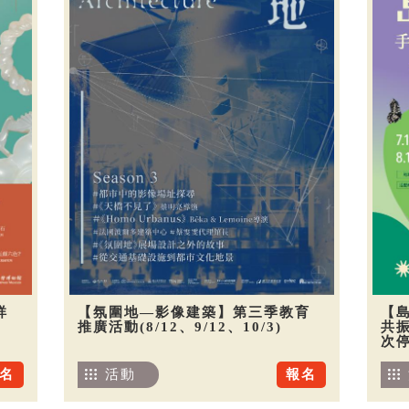
祥
【氛圍地—影像建築】第三季教育
【
推廣活動(8/12、9/12、10/3)
共振
次
名
活動
報名