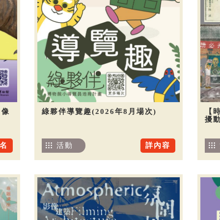
圖像
綠夥伴導覽趣(2026年8月場次)
【
擾
名
活動
詳內容