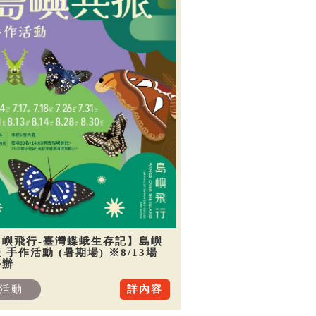
島嶼飛行-臺灣蝶蛾生存記】島嶼
 手作活動 (暑期場) ※8/13場
停辦
活動
詳內容