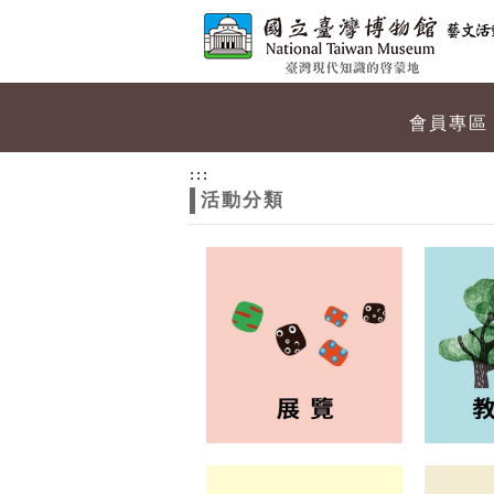
跳到主要內容
網站導覽
網
會員專區
站
:::
活動分類
主
題