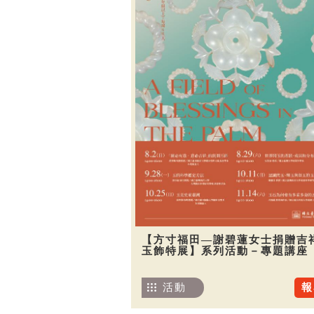
【方寸福田—謝碧蓮女士捐贈吉
玉飾特展】系列活動－專題講座
活動
報