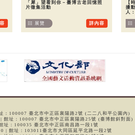
「犀」望看到你－臺博古老回憶照
【
片徵集活動
擾
人
容
展覽
詳內容
 | 館址：100007 臺北市中正區襄陽路2號 (二二八和平公園內)
99 | 館址：100007 臺北市中正區襄陽路25號 (臺博館斜對面)
6 | 館址：100035 臺北市中正區南昌路一段1號
9790 | 館址：103011臺北市大同區延平北路一段2號