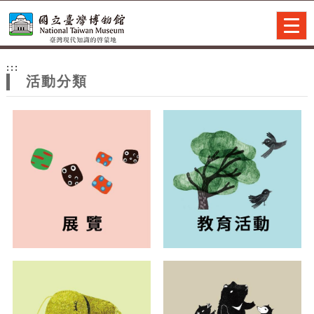
跳到主要內容
網站導覽
Togg
navig
網
:::
站
活動分類
主
題