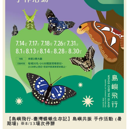
【島嶼飛行-臺灣蝶蛾生存記】島嶼共振 手作活動 (暑
期場) ※8/13場次停辦