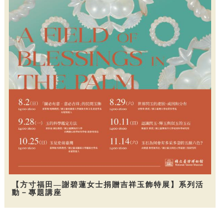
【方寸福田—謝碧蓮女士捐贈吉祥玉飾特展】系列活
動－專題講座