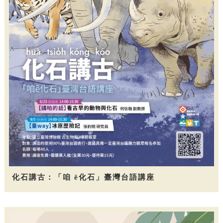
化石講古：「咱 ê化石」臺灣台語講座