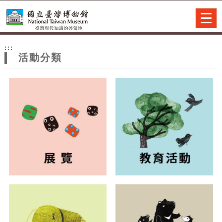
跳到主要內容
網站導覽
Togg
navig
網
:::
站
活動分類
主
題