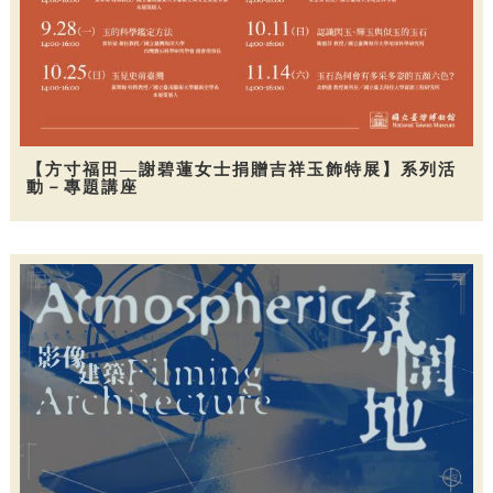
【方寸福田—謝碧蓮女士捐贈吉祥玉飾特展】系列活
動－專題講座