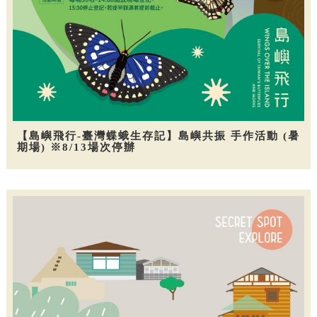
【島嶼飛行-臺灣蝶蛾生存記】島嶼共振 手作活動 (暑
期場) ※8/13場次停辦