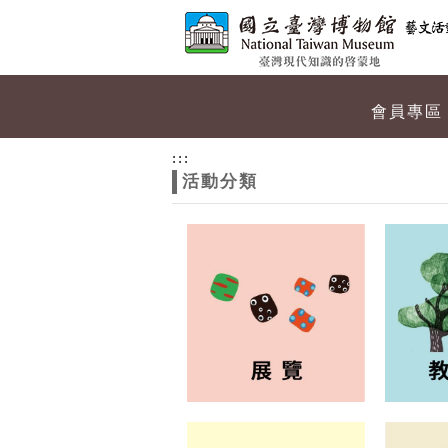
跳到主要內容
網站導覽
網
會員專區
站
:::
活動分類
主
題