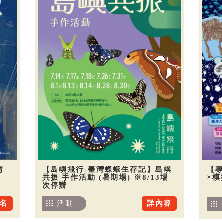
育
【島嶼飛行-臺灣蝶蛾生存記】島嶼
【
共振 手作活動 (暑期場) ※8/13場
×
次停辦
名
活動
詳內容