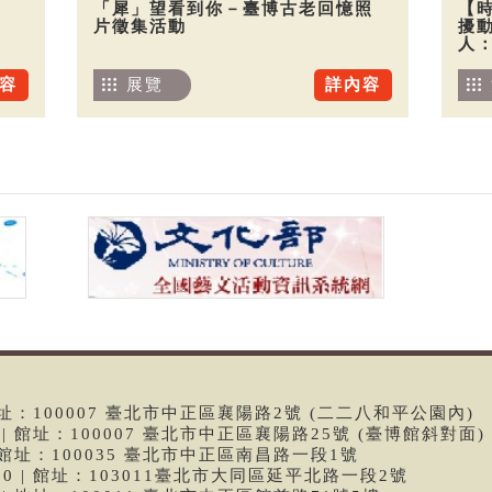
「犀」望看到你－臺博古老回憶照
【
片徵集活動
擾
人
容
展覽
詳內容
 | 館址：100007 臺北市中正區襄陽路2號 (二二八和平公園內)
99 | 館址：100007 臺北市中正區襄陽路25號 (臺博館斜對面)
6 | 館址：100035 臺北市中正區南昌路一段1號
9790 | 館址：103011臺北市大同區延平北路一段2號