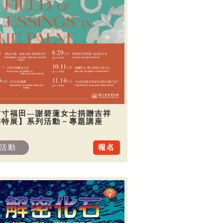
方寸福田—謝碧蓮女士捐贈吉祥
飾特展】系列活動－專題講座
活動
報名