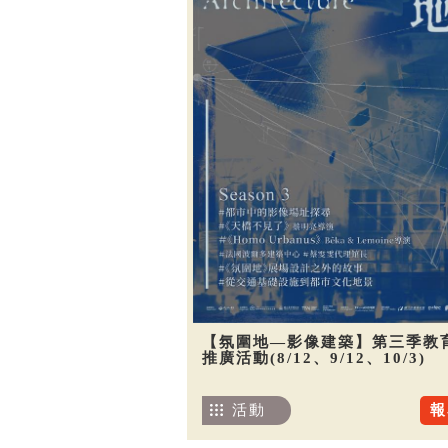
【氛圍地—影像建築】第三季教
推廣活動(8/12、9/12、10/3)
活動
報