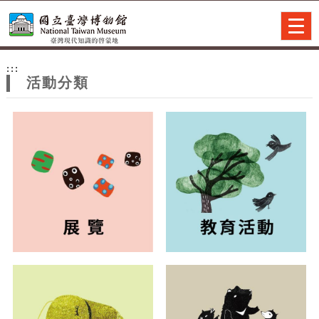
跳到主要內容
網站導覽
Togg
navig
網
:::
站
活動分類
主
題