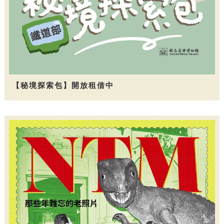
【秘境探索包】開放租借中