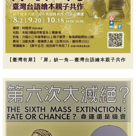
【臺灣有犀】「犀」缺一角—臺灣台語繪本親子共作