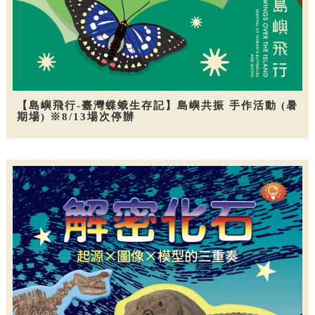
【島嶼飛行-臺灣蝶蛾生存記】島嶼共振 手作活動 (暑
期場) ※8/13場次停辦