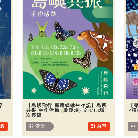
育
【島嶼飛行-臺灣蝶蛾生存記】島嶼
【
共振 手作活動 (暑期場) ※8/13場
×
次停辦
名
活動
詳內容