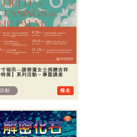
方寸福田—謝碧蓮女士捐贈吉祥
飾特展】系列活動－專題講座
活動
報名