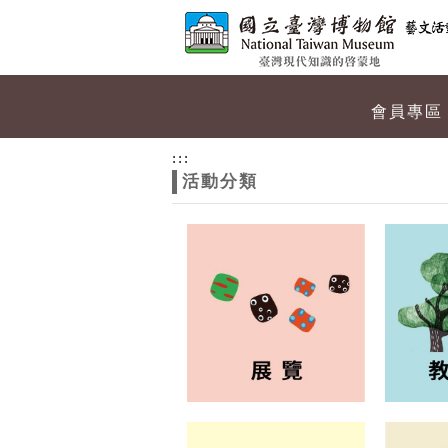
跳到主要內容
網站導覽
網
會員專區
站
:::
活動分類
主
題