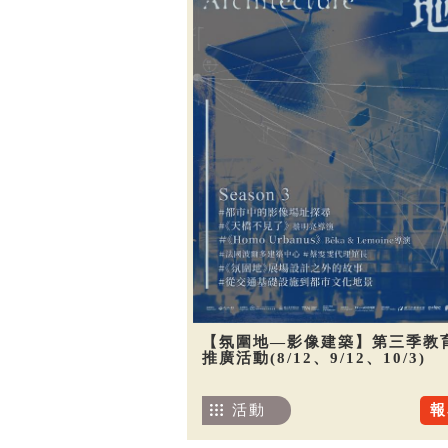
【氛圍地—影像建築】第三季教
推廣活動(8/12、9/12、10/3)
活動
報