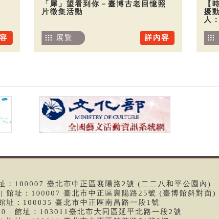
「犀」望看到你－臺博古老回憶照
【
片徵集活動
擾
人
容
展覽
詳內容
 | 館址：100007 臺北市中正區襄陽路2號 (二二八和平公園內)
99 | 館址：100007 臺北市中正區襄陽路25號 (臺博館斜對面)
6 | 館址：100035 臺北市中正區南昌路一段1號
9790 | 館址：103011臺北市大同區延平北路一段2號