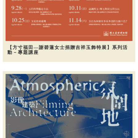
【方寸福田—謝碧蓮女士捐贈吉祥玉飾特展】系列活
動－專題講座