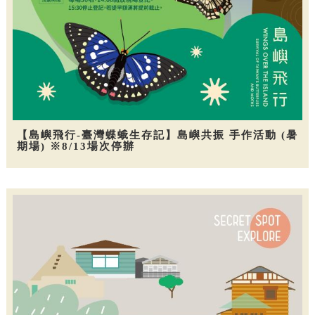
【島嶼飛行-臺灣蝶蛾生存記】島嶼共振 手作活動 (暑
期場) ※8/13場次停辦