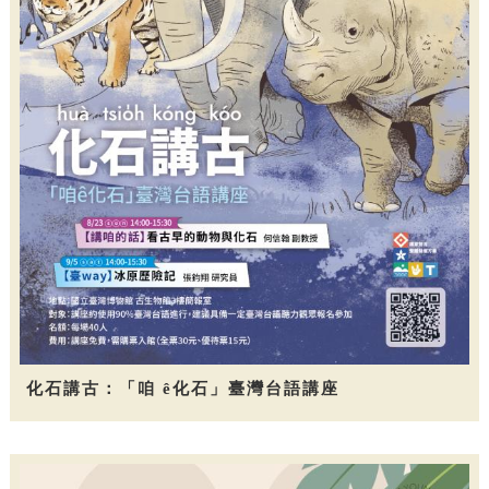
化石講古：「咱 ê化石」臺灣台語講座