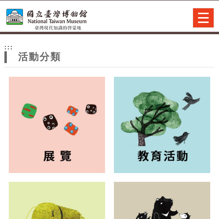
跳到主要內容
網站導覽
Togg
navig
網
:::
站
活動分類
主
題