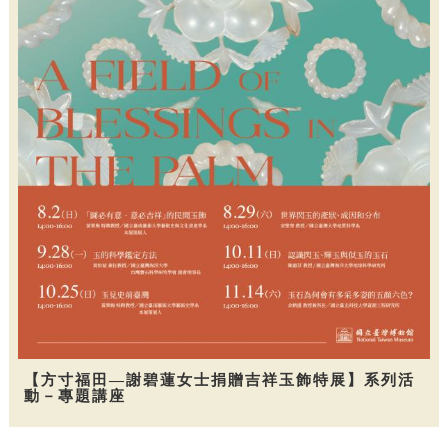
【方寸福田—謝碧蓮女士捐贈吉祥玉飾特展】系列活
動－專題講座