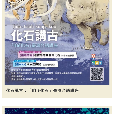
化石講古：「咱 ê化石」臺灣台語講座