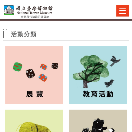
跳到主要內容
網站導覽
Togg
navig
網
:::
站
活動分類
主
題