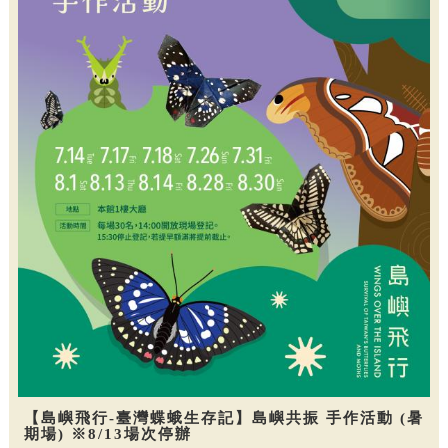
【島嶼飛行-臺灣蝶蛾生存記】島嶼共振 手作活動 (暑
期場) ※8/13場次停辦