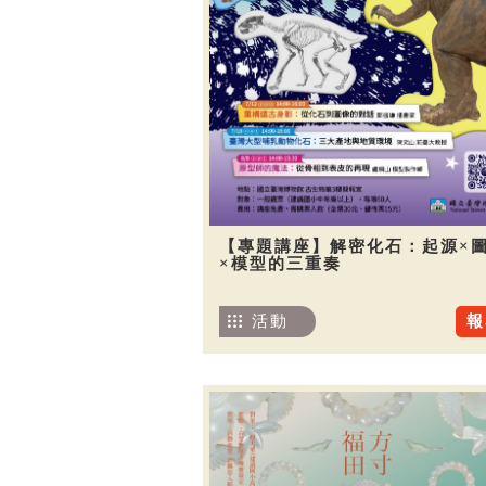
【專題講座】解密化石：起源×
×模型的三重奏
活動
報