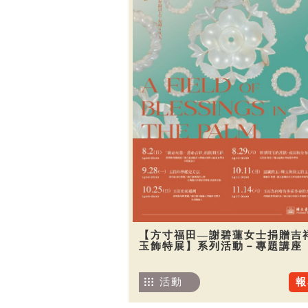
【方寸福田—謝碧蓮女士捐贈吉
玉飾特展】系列活動－專題講座
活動
報