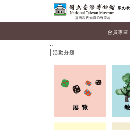
跳到主要內容
網站導覽
網
會員專區
站
:::
活動分類
主
題