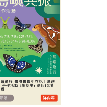
島嶼飛行-臺灣蝶蛾生存記】島嶼
 手作活動 (暑期場) ※8/13場
停辦
活動
詳內容