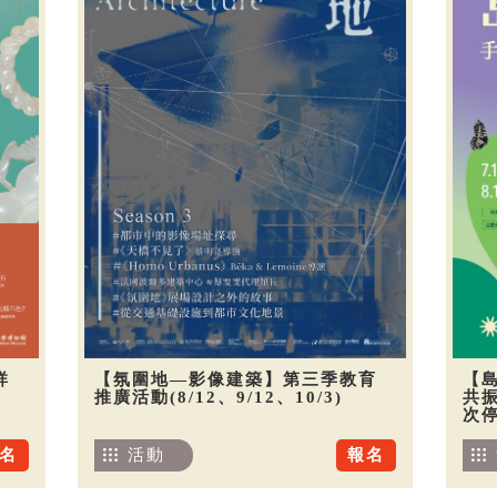
祥
【氛圍地—影像建築】第三季教育
【
推廣活動(8/12、9/12、10/3)
共振
次
名
活動
報名