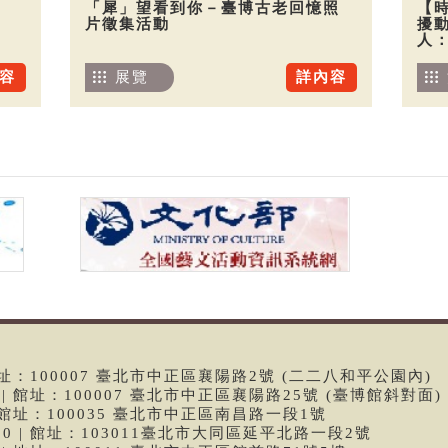
「犀」望看到你－臺博古老回憶照
【
片徵集活動
擾
人
容
展覽
詳內容
 | 館址：100007 臺北市中正區襄陽路2號 (二二八和平公園內)
99 | 館址：100007 臺北市中正區襄陽路25號 (臺博館斜對面)
6 | 館址：100035 臺北市中正區南昌路一段1號
9790 | 館址：103011臺北市大同區延平北路一段2號