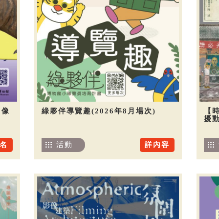
圖像
綠夥伴導覽趣(2026年8月場次)
【
擾
名
活動
詳內容