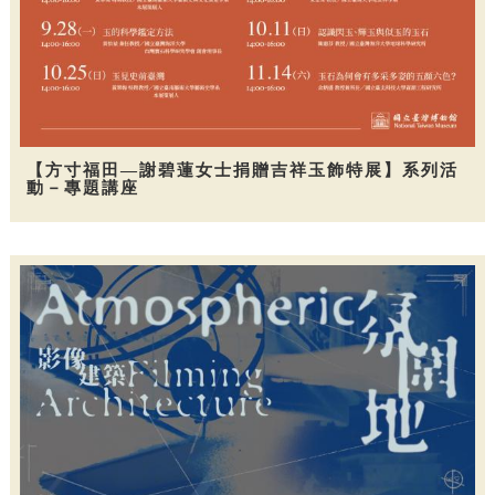
【方寸福田—謝碧蓮女士捐贈吉祥玉飾特展】系列活
動－專題講座