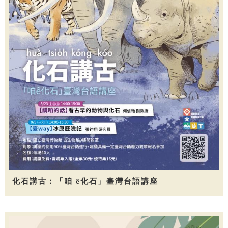
化石講古：「咱 ê化石」臺灣台語講座