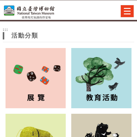
跳到主要內容
網站導覽
Togg
navig
網
:::
站
活動分類
主
題