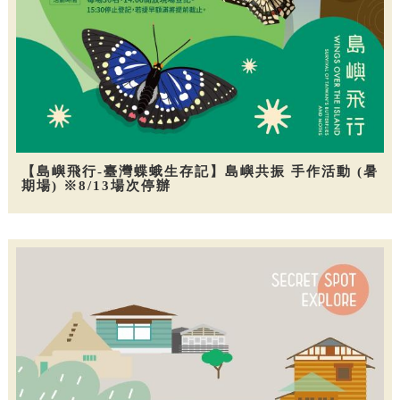
【島嶼飛行-臺灣蝶蛾生存記】島嶼共振 手作活動 (暑
期場) ※8/13場次停辦