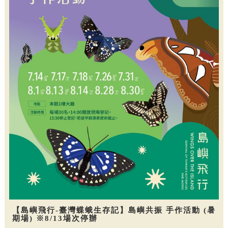
【島嶼飛行-臺灣蝶蛾生存記】島嶼共振 手作活動 (暑
期場) ※8/13場次停辦