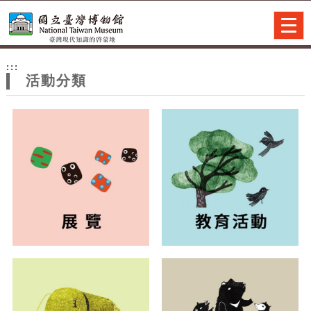
跳到主要內容
網站導覽
Togg
navig
網
:::
站
活動分類
主
題