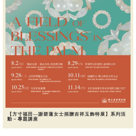
【方寸福田—謝碧蓮女士捐贈吉祥玉飾特展】系列活
動－專題講座